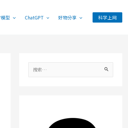
智模型
ChatGPT
好物分享
科学上网
搜
索
：