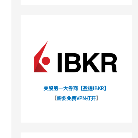
美股第一大券商【盈透IBKR】
【
需要免费VPN打开
】