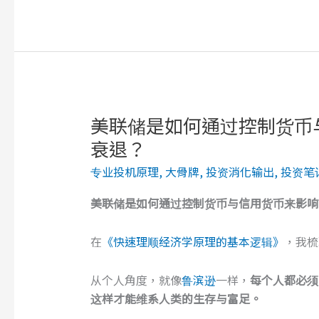
入
交
易
前
如
何
进
美联储是如何通过控制货币
行
衰退？
风
专业投机原理
,
大骨牌
,
投资消化输出
,
投资笔
险
评
美联储是如何通过控制货币与信用货币来影响
估
及
在
《快速理顺经济学原理的基本逻辑》
，我梳
纪
律
从个人角度，就像
鲁滨逊
一样，
每个人都必须
管
这样才能维系人类的生存与富足。
理？