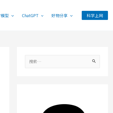
智模型
ChatGPT
好物分享
科学上网
搜
索
：