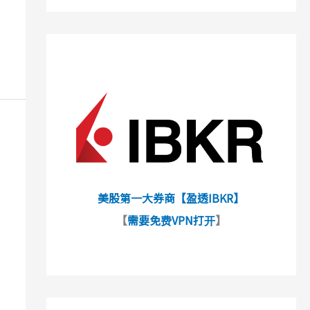
美股第一大券商【盈透IBKR】
【
需要免费VPN打开
】