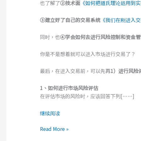
也了解了
②技术面
《如何把道氏理论运用到实
③建立好了自己的交易系统
《我们在刚进入交
同时，也
④学会如何去进行风险控制和资金管
你是不是想着就可以进入市场进行交易了？
最后，在进入交易前，可以先再
1）进行风险
1
、
如何
进行
市场
风险评估
在评估市场的风险时，应该回答下列[……]
继续阅读
在
Read More »
进