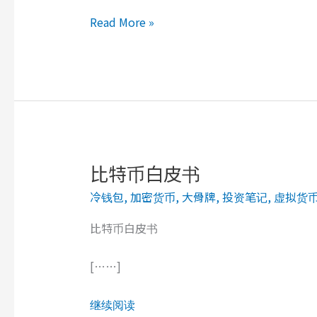
快
Read More »
速
了
解
比
特
币
货
币
比特币白皮书
属
冷钱包
,
加密货币
,
大骨牌
,
投资笔记
,
虚拟货
性
比特币白皮书
[……]
继续阅读