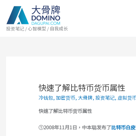
跳
至
内
容
投资笔记 / 心智模型 / 自我成长
快速了解比特币货币属性
冷钱包
,
加密货币
,
大骨牌
,
投资笔记
,
虚拟货
快速了解
比特币
货币
属性
①2008年11月1日，中本聪发布了
比特币白皮