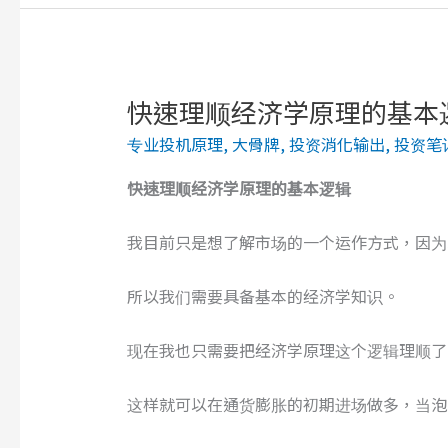
何
通
过
控
快速理顺经济学原理的基本
制
专业投机原理
,
大骨牌
,
投资消化输出
,
投资笔
货
币
快速
理顺
经济学原理
的基本逻辑
与
信
我目前只是想了解市场的一个运作方式，因为
用
货
所以我们需要具备基本的经济学知识。
币
来
现在我也只需要把经济学原理这个逻辑理顺了
影
响
这样就可以在通货膨胀的初期进场做多，当泡
市
场