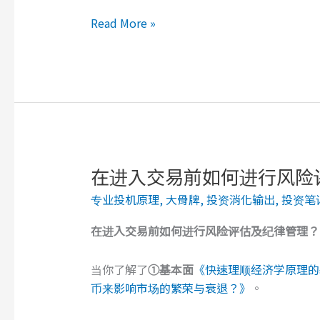
比
Read More »
特
币
白
皮
书
在进入交易前如何进行风险
专业投机原理
,
大骨牌
,
投资消化输出
,
投资笔
在进入
交易
前
如何进行
风险评估
及
纪律
管理
？
当你了解了
①基本面
《快速理顺经济学原理的
币来影响市场的繁荣与衰退？》
。