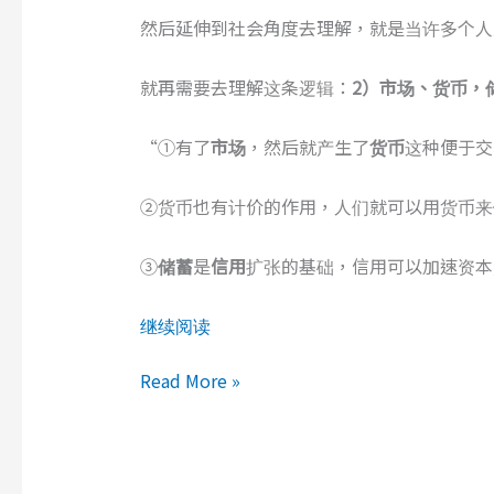
然后延伸到社会角度去理解，就是当许多个人
就再需要去理解这条逻辑：
2）
市场、货币，
“①有了
市场
，然后就产生了
货币
这种便于交
②货币也有计价的作用，人们就可以用货币来
③
储蓄
是
信用
扩张的基础，信用可以加速资本
继续阅读
美
Read More »
联
储
是
如