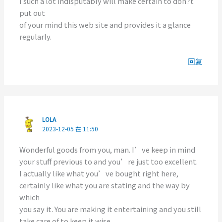
I such a lot indisputably will make certain to don?t
put out
of your mind this web site and provides it a glance
regularly.
回复
LOLA
2023-12-05 在 11:50
Wonderful goods from you, man. I’ve keep in mind
your stuff previous to and you’re just too excellent.
I actually like what you’ve bought right here,
certainly like what you are stating and the way by
which
you say it. You are making it entertaining and you still
take care of to keep it wise.