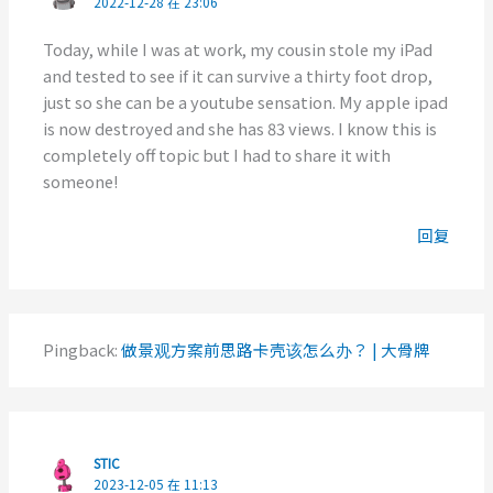
2022-12-28 在 23:06
Today, while I was at work, my cousin stole my iPad
and tested to see if it can survive a thirty foot drop,
just so she can be a youtube sensation. My apple ipad
is now destroyed and she has 83 views. I know this is
completely off topic but I had to share it with
someone!
回复
Pingback:
做景观方案前思路卡壳该怎么办？ | 大骨牌
STIC
2023-12-05 在 11:13