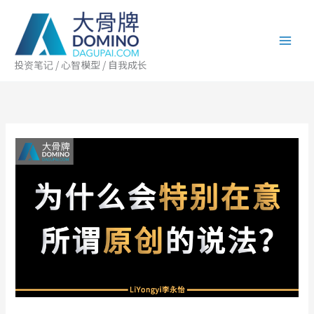
跳
至
内
容
投资笔记 / 心智模型 / 自我成长