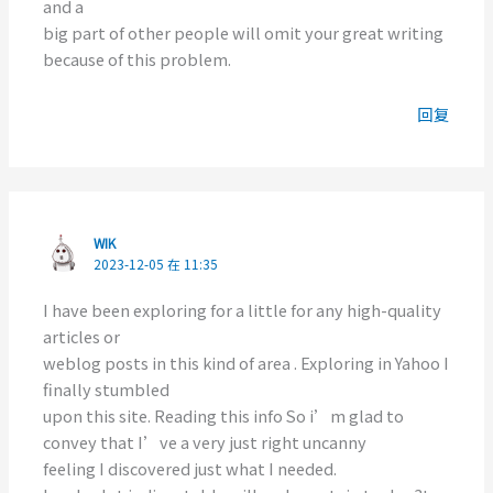
and a
big part of other people will omit your great writing
because of this problem.
回复
WIK
2023-12-05 在 11:35
I have been exploring for a little for any high-quality
articles or
weblog posts in this kind of area . Exploring in Yahoo I
finally stumbled
upon this site. Reading this info So i’m glad to
convey that I’ve a very just right uncanny
feeling I discovered just what I needed.