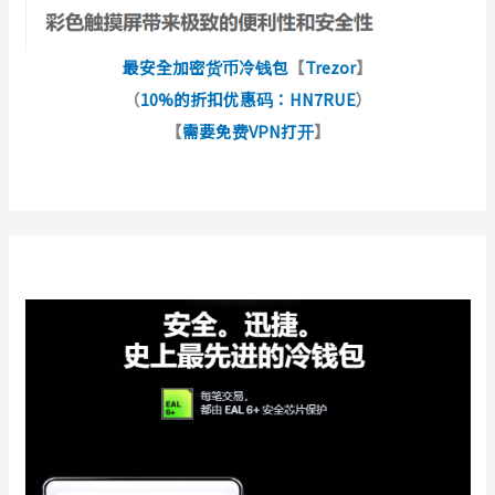
最安全加密货币冷钱包
【
Trezor
】
（
10%的折扣优惠码：HN7RUE
）
【
需要免费VPN打开
】