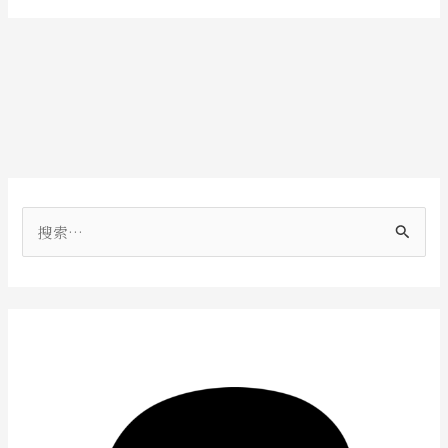
搜
索
：