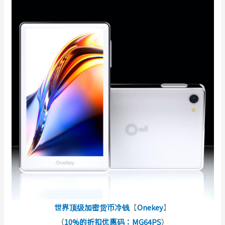
世界顶级加密货币冷钱
【
Onekey
】
（
10%的折扣优惠码：MG64PS
）