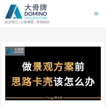
跳
至
内
容
投资笔记 / 心智模型 / 自我成长