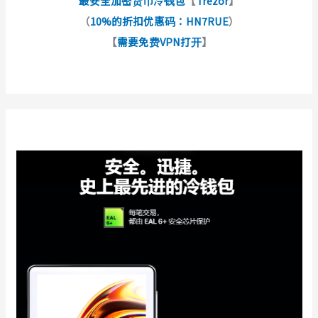
最安全加密货币冷钱包
【
Trezor
】
（
10%的折扣优惠码：HN7RUE
）
【
需要免费VPN打开
】