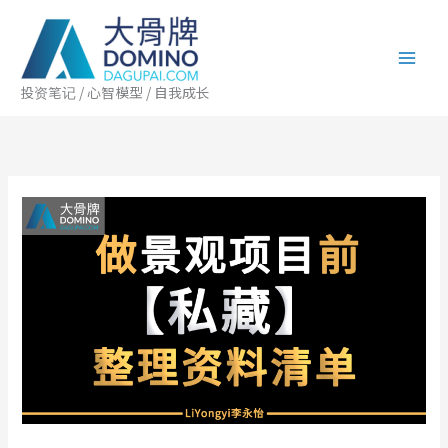
跳
至
内
容
投资笔记 / 心智模型 / 自我成长