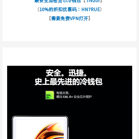
最安全加密货币冷钱包
【
Trezor
】
（
10%的折扣优惠码：HN7RUE
）
【
需要免费VPN打开
】