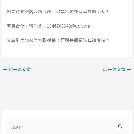
如果对我的内容感兴趣，分享给更多有需要的朋友！
商务合作，请联系：1046700943@qq.com
文章引用請來信索取授權，否則將保留法律追訴權。
←
前一篇文章
后一篇文章
→
搜
索