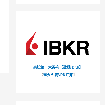
美股第一大券商【盈透IBKR】
【
需要免费VPN打开
】