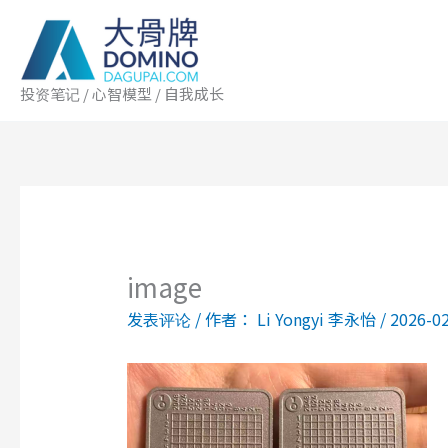
跳
至
内
容
投资笔记 / 心智模型 / 自我成长
image
发表评论
/ 作者：
Li Yongyi 李永怡
/
2026-0