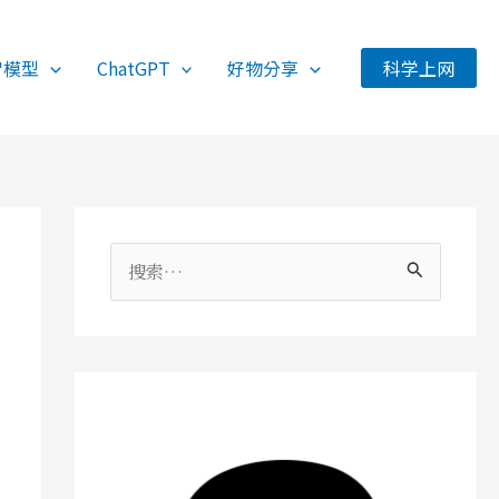
智模型
ChatGPT
好物分享
科学上网
搜
索
：