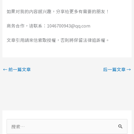
如果对我的内容感兴趣，分享给更多有需要的朋友！
商务合作，请联系：1046700943@qq.com
文章引用請來信索取授權，否則將保留法律追訴權。
←
前一篇文章
后一篇文章
→
搜
索