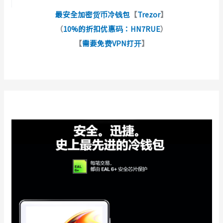
最安全加密货币冷钱包
【
Trezor
】
（
10%的折扣优惠码：HN7RUE
）
【
需要免费VPN打开
】