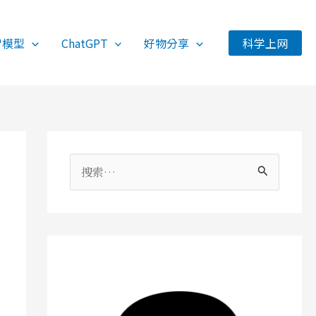
智模型
ChatGPT
好物分享
科学上网
搜
索
：