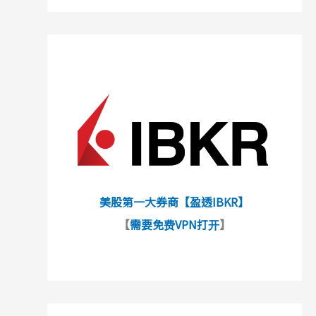
美股第一大券商【盈透IBKR】
【
需要免费VPN打开
】