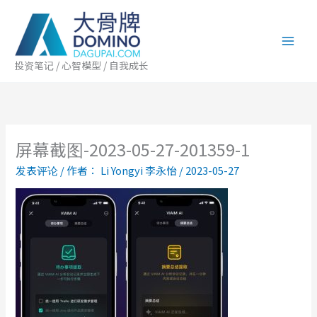
跳
至
内
容
投资笔记 / 心智模型 / 自我成长
屏幕截图-2023-05-27-201359-1
发表评论
/ 作者：
Li Yongyi 李永怡
/
2023-05-27