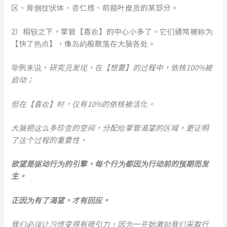
区、背侧纹状体、杏仁核、前额叶皮质的某部分。
2）相较之下，掌管【喜欢】的中心小多了。它们通常被称为
【快了热点】，像岛屿般散落在大脑各处。
举例来说，
研究员发现，在【想要】的过程中，依核100%被
启动；
但在【喜欢】时，仅有10%的依核被活化。
大脑把这么多珍贵的空间，分配给掌管渴望的区域，更证明
了这个过程的重要性。
欲望是驱动行为的引擎，每个行为都因为行动前的预期而发
生。
正因为有了渴望，才有回应。
我们必须让习惯变得有吸引力，因为一开始激励我们采取行