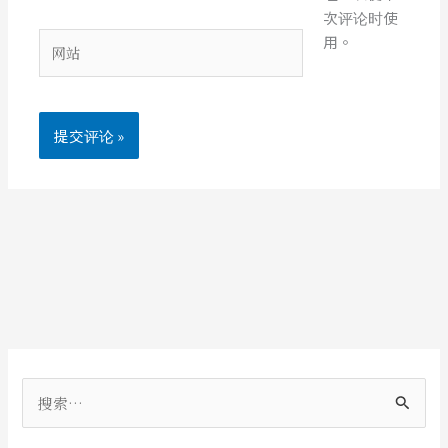
邮
次评论时使
箱
网
用。
*
站
搜
索