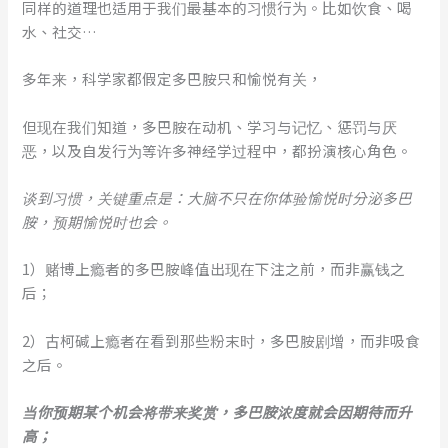
同样的道理也适用于我们最基本的习惯行为。比如饮食、喝
水、社交…
多年来，科学家都假定多巴胺只和愉悦有关，
但现在我们知道，多巴胺在动机、学习与记忆、惩罚与厌
恶，以及自发行为等许多神经学过程中，都扮演核心角色。
谈到习惯，关键重点是：大脑不只在你体验愉悦时分泌多巴
胺，预期愉悦时也会。
1）赌博上瘾者的多巴胺峰值出现在下注之前，而非赢钱之
后；
2）古柯碱上瘾者在看到那些粉末时，多巴胺剧增，而非吸食
之后。
当你预期某个机会将带来奖赏，多巴胺浓度就会因期待而升
高；