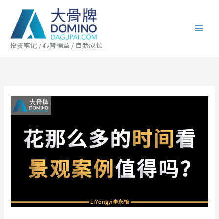
跳
至
内
容
投资笔记 / 心智模型 / 自我成长