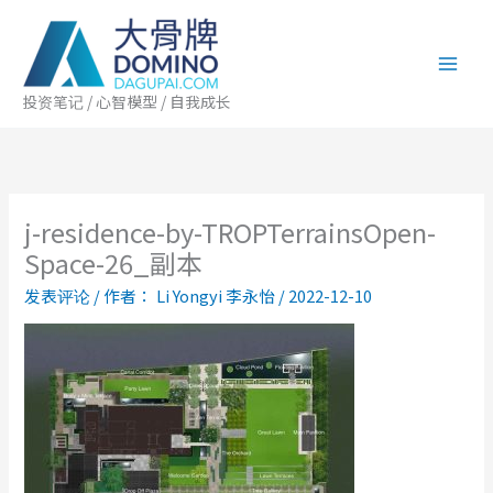
跳
至
内
容
投资笔记 / 心智模型 / 自我成长
j-residence-by-TROPTerrainsOpen-
Space-26_副本
发表评论
/ 作者：
Li Yongyi 李永怡
/
2022-12-10