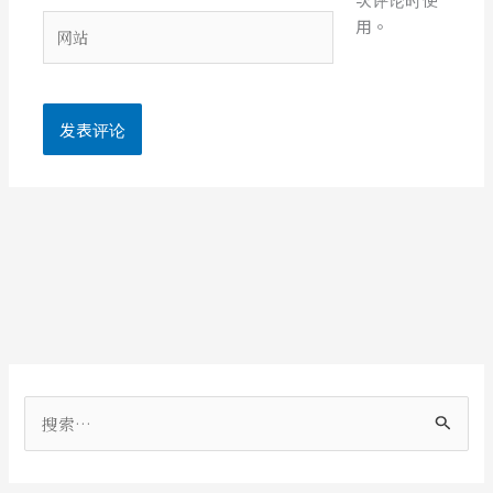
箱
网
用。
*
站
搜
索
：