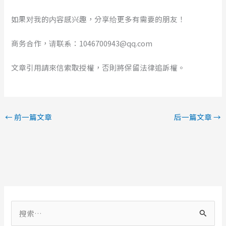
如果对我的内容感兴趣，分享给更多有需要的朋友！
商务合作，请联系：1046700943@qq.com
文章引用請來信索取授權，否則將保留法律追訴權。
←
前一篇文章
后一篇文章
→
搜
索