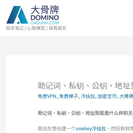
跳
至
内
容
投资笔记 / 心智模型 / 自我成长
助记词、私钥、公钥、地址
免费VPN
,
免费梯子
,
冷钱包
,
加密货币
,
大骨
助记词
、
私钥
、
公钥
、
地址
到底
是什么样
的
关
我现在想创建一个
onekey冷钱包
，然后我就