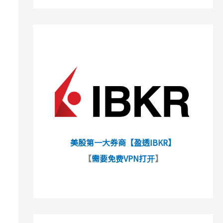
美股第一大券商【盈透IBKR】
【
需要免费VPN打开
】