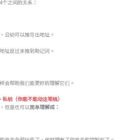
4个之间的关系：
，公钥可以推导出地址。
地址反过来推到助记词。
样会帮助我们能更好的理解它们。
、
私钥
（
你能不能动这笔钱
）
，但是也可以
简单理解成：
的资产全部转走了，他就拥有了你资产的控制权了。