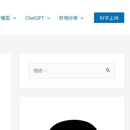
智模型
ChatGPT
好物分享
科学上网
搜
索
：