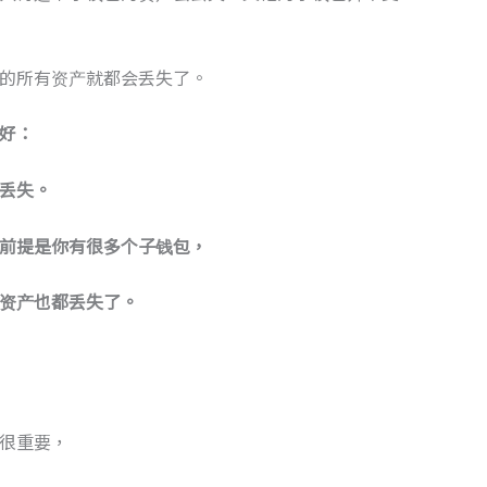
的所有资产就都会丢失了。
好
：
丢失
。
前提是
你有
很多
个
子钱包
，
资产
也都丢失
了
。
很重要，