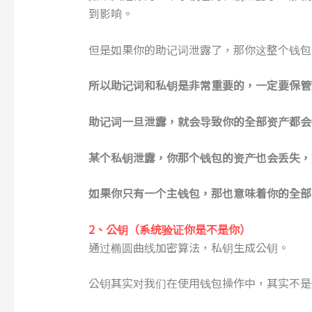
到影响。
但是如果你的助记词泄露了，那你这整个钱包
所以助记词和私钥是非常重要的，一定要保管
助记词一旦泄露，就会导致你的全部资产都会
某个
私钥
泄露
，
你
那个
钱包
的
资产
也会丢失
，
如果
你
只有
一个
主钱包
，
那也意味着
你
的
全部
2、公钥
（
系统验证你是不是你
）
通过椭圆曲线加密算法，私钥生成公钥。
公钥其实对我们在使用钱包操作中，其实不是