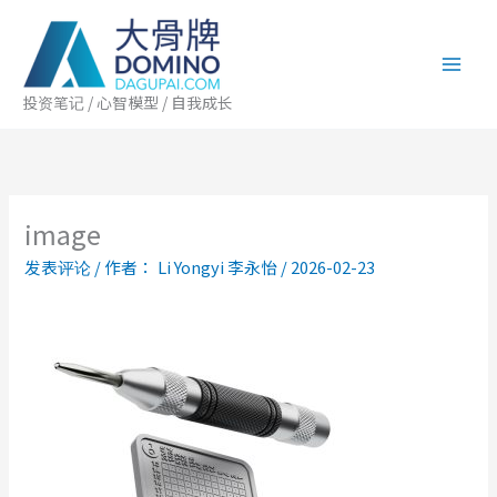
跳
至
内
容
投资笔记 / 心智模型 / 自我成长
image
发表评论
/ 作者：
Li Yongyi 李永怡
/
2026-02-23