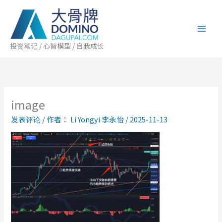
跳
至
内
容
投资笔记 / 心智模型 / 自我成长
image
发表评论
/ 作者：
Li Yongyi 李永怡
/
2025-11-13