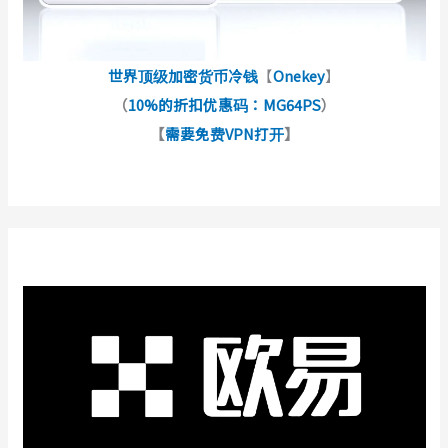
世界顶级加密货币冷钱
【
Onekey
】
（
10%的折扣优惠码：MG64PS
）
【
需要免费VPN打开
】