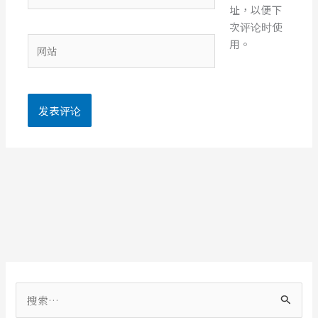
址，以便下
邮
次评论时使
箱
网
用。
*
站
搜
索