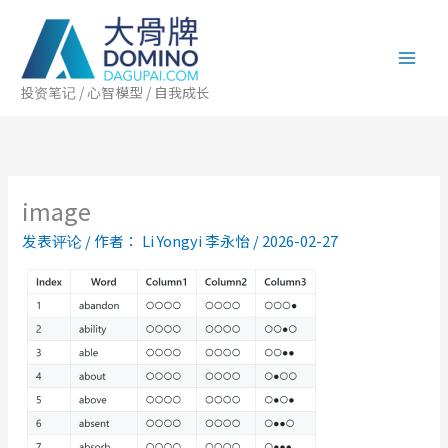
跳
至
内
容
投资笔记 / 心智模型 / 自我成长
image
发表评论
/ 作者：
Li Yongyi 李永怡
/
2026-02-27