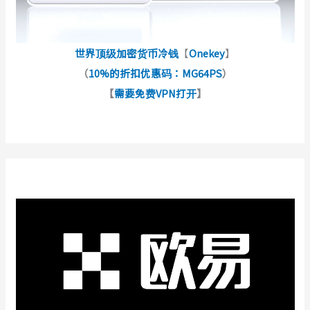
世界顶级加密货币冷钱
【
Onekey
】
（
10%的折扣优惠码：MG64PS
）
【
需要免费VPN打开
】