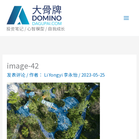
跳
至
内
容
投资笔记 / 心智模型 / 自我成长
image-42
发表评论
/ 作者：
Li Yongyi 李永怡
/
2023-05-25