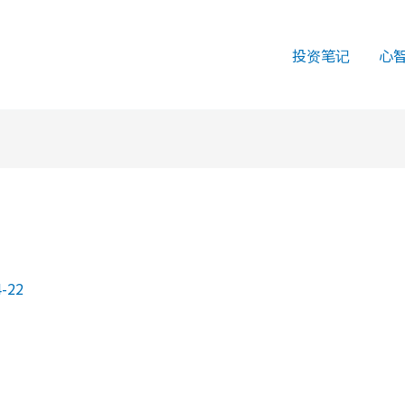
投资笔记
心
4-22