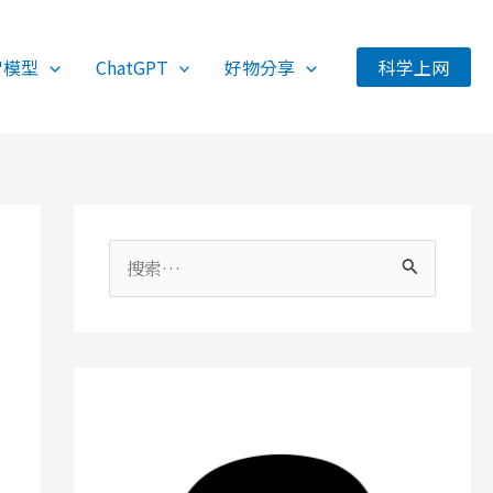
智模型
ChatGPT
好物分享
科学上网
搜
索
：