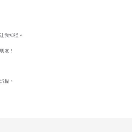
让我知道。
朋友！
訴權。