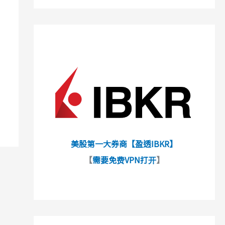
美股第一大券商【盈透IBKR】
【
需要免费VPN打开
】