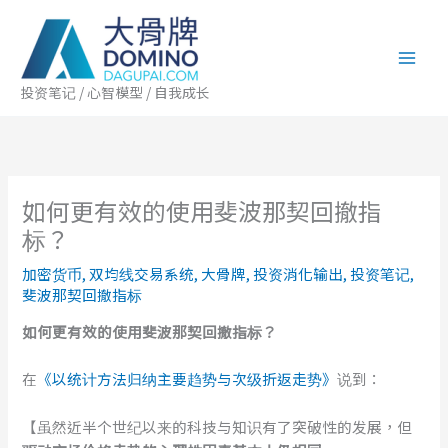
跳
至
内
容
投资笔记 / 心智模型 / 自我成长
如何更有效的使用斐波那契回撤指
标？
加密货币
,
双均线交易系统
,
大骨牌
,
投资消化输出
,
投资笔记
,
斐波那契回撤指标
如何更有效的使用斐波那契回撤指标？
在
《以统计方法归纳主要趋势与次级折返走势》
说到：
【虽然近半个世纪以来的科技与知识有了突破性的发展，但