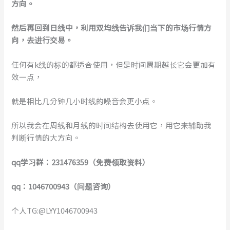
方向。
然后再回到日线中，利用双均线告诉我们当下的市场行情方
向，去进行交易。
任何有k线的标的都适合使用，但是时间周期越长它会更加有
效一点，
就是相比几分钟几小时线的噪音会更小点。
所以我会在周线和月线的时间结构去使用它，用它来辅助我
判断行情的大方向。
qq
学习
群：231476359
（免费领取资料）
qq：
1046700943
（问题咨询）
个人TG:@LYY1046700943