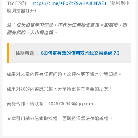
TG学习群：
https://t.me/+FpZtZ9wHA3llNWE1
（复制到电
脑浏览器打开）
注：仅为投资学习记录，不作为任何投资意见。股期市、币
圈有风险，入市需谨慎。
往期精选：
《如何更有效的使用双均线交易系统？》
如果对文章內容有任何问题，欢迎在底下留言让我知道。
如果对我的内容感兴趣，分享给更多有需要的朋友！
商务合作，请联系：1046700943@qq.com
文章引用請來信索取授權，否則將保留法律追訴權。