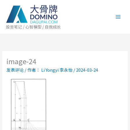
跳
至
内
容
投资笔记 / 心智模型 / 自我成长
image-24
发表评论
/ 作者：
Li Yongyi 李永怡
/
2024-03-24