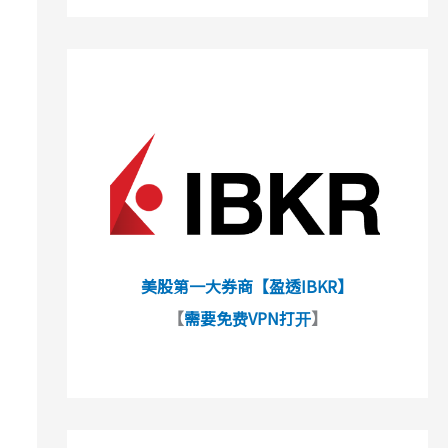
美股第一大券商【盈透IBKR】
【
需要免费VPN打开
】