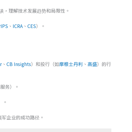
访谈，理解技术发展趋势和局限性。
rIPS
、
ICRA
、
CES
）。
r
、
CB Insights
）和投行（如
摩根士丹利
、
高盛
）的行
阅服务）。
）。
业领军企业的成功路径。