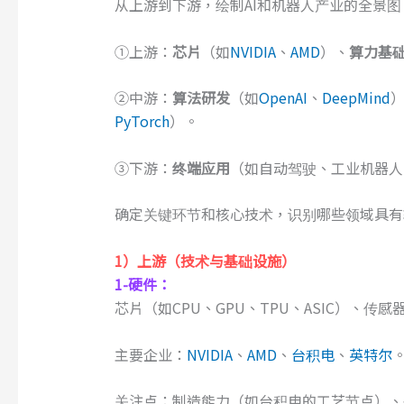
从上游到下游，绘制AI和机器人产业的全景图
①上游：
芯片
（如
NVIDIA
、
AMD
）、
算力基
②中游：
算法研发
（如
OpenAI
、
DeepMind
PyTorch
）。
③下游：
终端应用
（如自动驾驶、工业机器人
确定关键环节和核心技术，识别哪些领域具有
1
）
上游（技术与基础设施）
1-
硬件：
芯片（如CPU、GPU、TPU、ASIC）、传
主要企业：
NVIDIA
、
AMD
、
台积电
、
英特尔
关注点：制造能力（如台积电的工艺节点）、