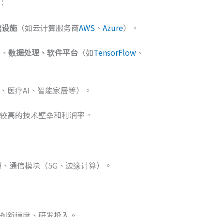
：
础设施
（如云计算服务商
AWS
、
Azure
）。
）、
数据处理、软件平台
（如
TensorFlow
、
、医疗AI、智能家居等）。
较高的技术壁垒和利润率。
感器、通信模块（5G、边缘计算）。
。
创新速度、研发投入。