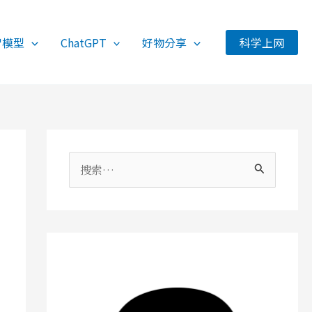
智模型
ChatGPT
好物分享
科学上网
搜
索
：