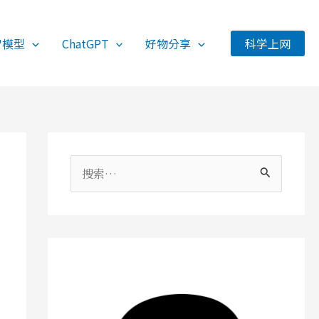
智模型
ChatGPT
好物分享
科学上网
搜
索
：