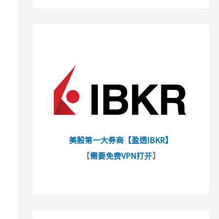
美股第一大券商【盈透IBKR】
【
需要免费VPN打开
】