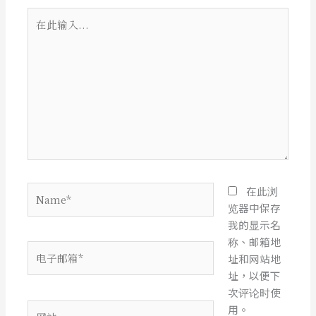
在
此
输
入...
Name*
在此浏
览器中保存
我的显示名
称、邮箱地
电
址和网站地
子
址，以便下
邮
次评论时使
箱
网
用。