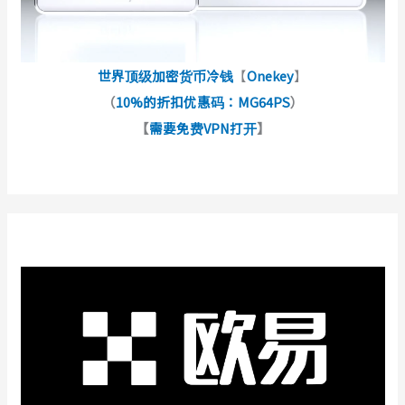
世界顶级加密货币冷钱
【
Onekey
】
（
10%的折扣优惠码：MG64PS
）
【
需要免费VPN打开
】