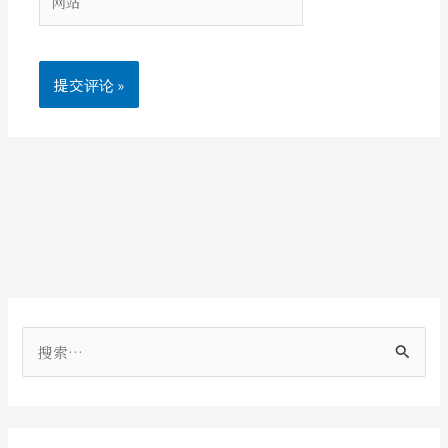
*
站
搜
索
：