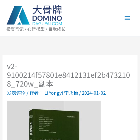
跳
至
内
容
投资笔记 / 心智模型 / 自我成长
v2-
9100214f57801e8412131ef2b473210
8_720w_副本
发表评论
/ 作者：
Li Yongyi 李永怡
/
2024-01-02