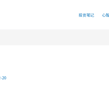
投资笔记
心
2-20