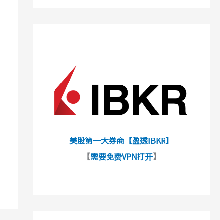
美股第一大券商【盈透IBKR】
【
需要免费VPN打开
】