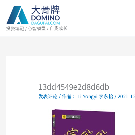
跳
至
内
容
投资笔记 / 心智模型 / 自我成长
13dd4549e2d8d6db
发表评论
/ 作者：
Li Yongyi 李永怡
/
2021-1