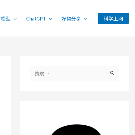
智模型
ChatGPT
好物分享
科学上网
搜
索
：