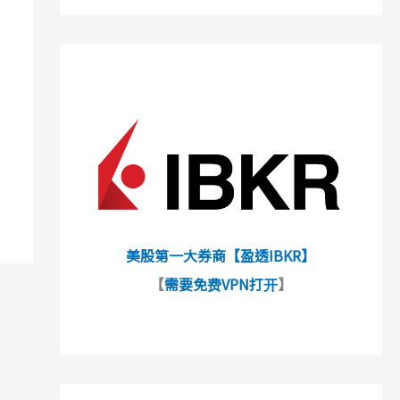
美股第一大券商【盈透IBKR】
【
需要免费VPN打开
】