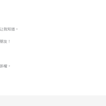
让我知道。
朋友！
訴權。