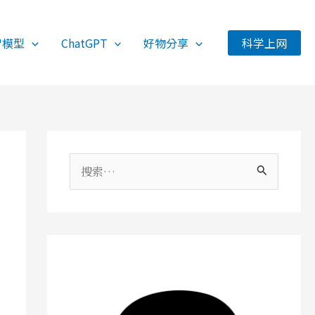
智模型
ChatGPT
好物分享
科学上网
搜
索
：