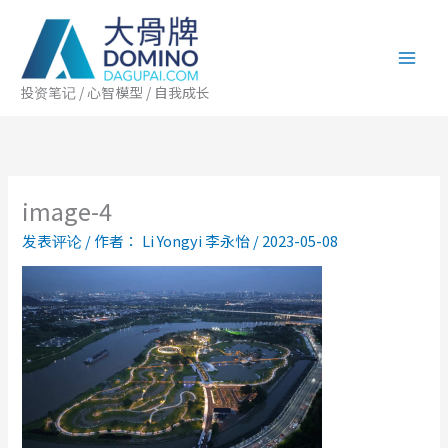
跳
至
内
容
投资笔记 / 心智模型 / 自我成长
image-4
发表评论
/ 作者：
Li Yongyi 李永怡
/
2023-05-08