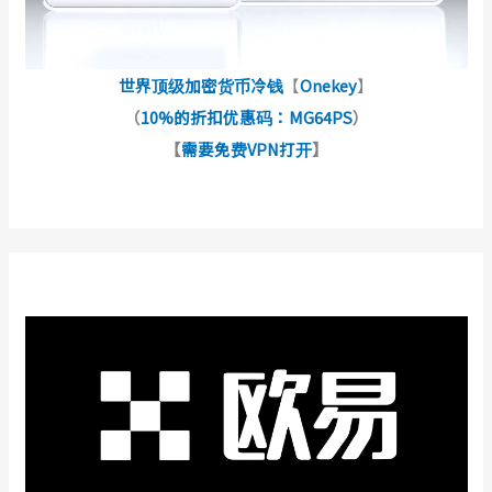
世界顶级加密货币冷钱
【
Onekey
】
（
10%的折扣优惠码：MG64PS
）
【
需要免费VPN打开
】