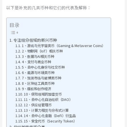
以下是补充的几类币种和它们的代表及解释：
目录
专注细分领域的新兴币种
1、游戏与元宇宙类币（Gaming & Metaverse Coins）
2、物联网（IoT）相关币种
3、数据与AI相关币种
4、支付与商业币种
5、去中心化身份与社交币种
6、能源与环境类币种
7、预测市场与赌博类币种
8、区块链工具类币种
9、版权和创作经济
10、保险领域的加密货币
11、去中心化自治组织（DAO）
12、供应链管理币
13、计算力租赁与分布式计算
14、去中心化金融（DeFi）衍生品
15、安全代币（Security Token）
总结加密货币分类