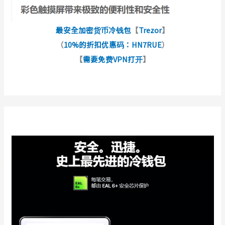
最安全加密货币冷钱包
【
Trezor
】
（
10%的折扣优惠码：HN7RUE
）
【
需要免费VPN打开
】