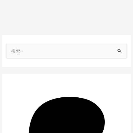
搜
索
：