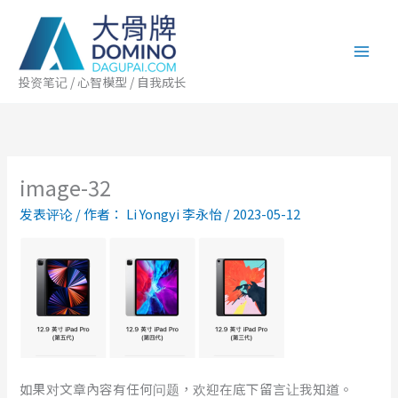
跳
至
内
容
投资笔记 / 心智模型 / 自我成长
image-32
发表评论
/ 作者：
Li Yongyi 李永怡
/
2023-05-12
如果对文章內容有任何问题，欢迎在底下留言让我知道。