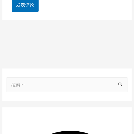
搜
索
：