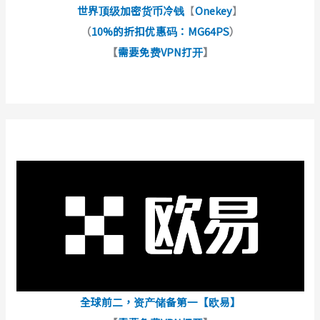
世界顶级加密货币冷钱
【
Onekey
】
（
10%的折扣优惠码：MG64PS
）
【
需要免费VPN打开
】
全球前二，资产储备第一【欧易】