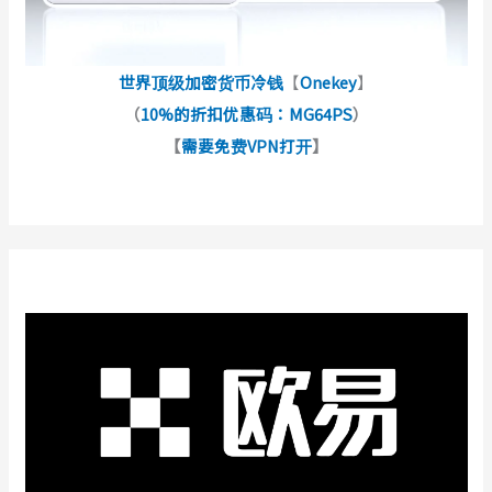
世界顶级加密货币冷钱
【
Onekey
】
（
10%的折扣优惠码：MG64PS
）
【
需要免费VPN打开
】