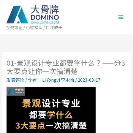
跳
至
内
容
投资笔记 / 心智模型 / 自我成长
01-景观设计专业都要学什么？——分3
大要点让你一次搞清楚
发表评论
/ 作者：
Li Yongyi 李永怡
/
2023-03-17