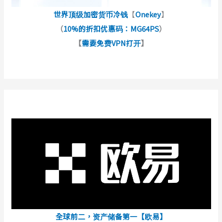
世界顶级加密货币冷钱
【
Onekey
】
（
10%的折扣优惠码：MG64PS
）
【
需要免费VPN打开
】
全球前二，资产储备第一【欧易】