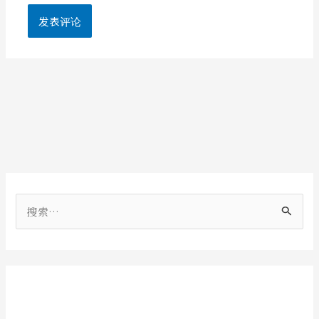
搜
索
：