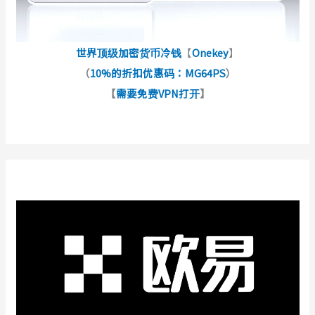
世界顶级加密货币冷钱
【
Onekey
】
（
10%的折扣优惠码：MG64PS
）
【
需要免费VPN打开
】