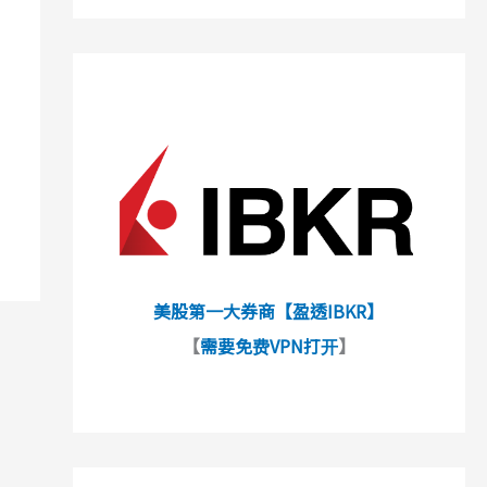
美股第一大券商【盈透IBKR】
【
需要免费VPN打开
】