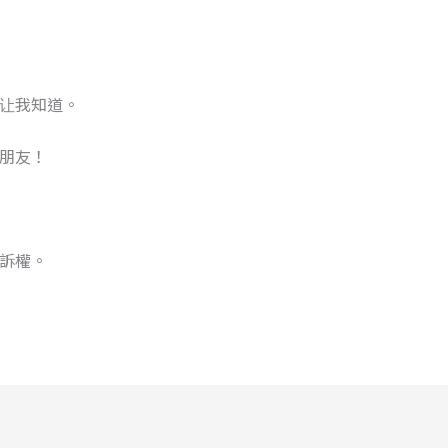
让我知道。
朋友！
訴權。