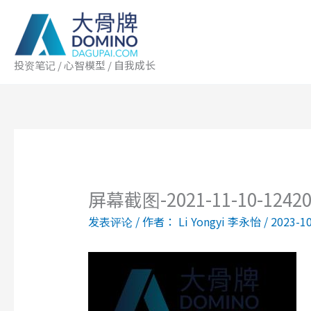
跳
至
内
容
投资笔记 / 心智模型 / 自我成长
屏幕截图-2021-11-10-124
发表评论
/ 作者：
Li Yongyi 李永怡
/
2023-1