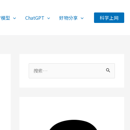
智模型
ChatGPT
好物分享
科学上网
搜
索
：