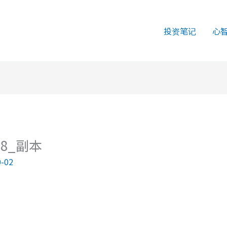
投资笔记
心
208_副本
0-02