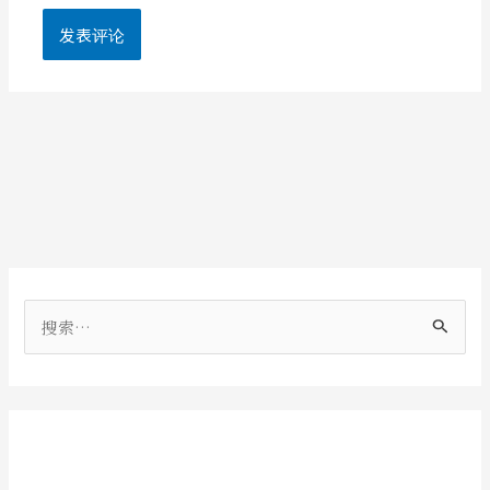
搜
索
：