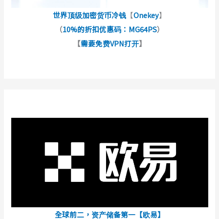
世界顶级加密货币冷钱
【
Onekey
】
（
10%的折扣优惠码：MG64PS
）
【
需要免费VPN打开
】
全球前二，资产储备第一【欧易】