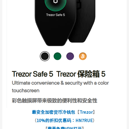
最安全加密货币冷钱包
【
Trezor
】
（
10%的折扣优惠码：HN7RUE
）
【
需要免费VPN打开
】