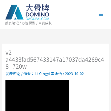
跳
至
内
容
投资笔记 / 心智模型 / 自我成长
v2-
a4433fad567433147a17037da4269c4
8_720w
发表评论
/ 作者：
Li Yongyi 李永怡
/
2023-10-02