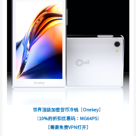
世界顶级加密货币冷钱
【
Onekey
】
（
10%的折扣优惠码：MG64PS
）
【
需要免费VPN打开
】