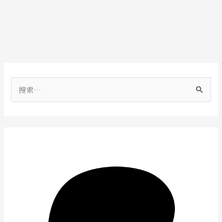
搜
索
：