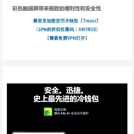
最安全加密货币冷钱包
【
Trezor
】
（
10%的折扣优惠码：HN7RUE
）
【
需要免费VPN打开
】