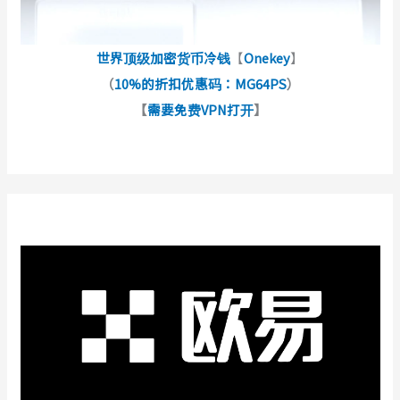
世界顶级加密货币冷钱
【
Onekey
】
（
10%的折扣优惠码：MG64PS
）
【
需要免费VPN打开
】