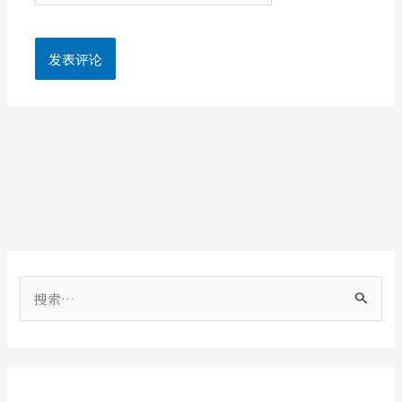
搜
索
：