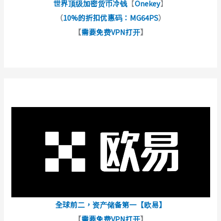
世界顶级加密货币冷钱
【
Onekey
】
（
10%的折扣优惠码：MG64PS
）
【
需要免费VPN打开
】
全球前二，资产储备第一【欧易】
【
需要免费VPN打开
】