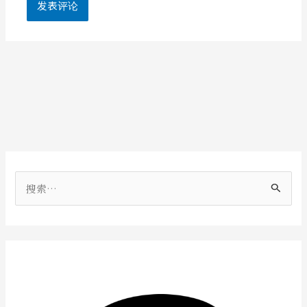
搜
索
：