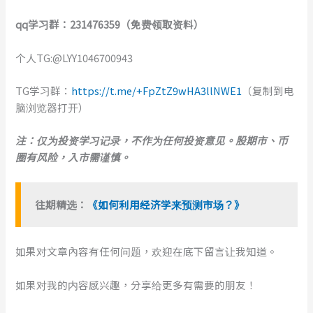
qq
学习
群：231476359
（免费领取资料）
个人TG:@LYY1046700943
TG学习群：
https://t.me/+FpZtZ9wHA3llNWE1
（复制到电
脑浏览器打开）
注：仅为投资学习记录，不作为任何投资意见。股期市、币
圈有风险，入市需谨慎。
往期精选：
《如何利用经济学来预测市场？》
如果对文章內容有任何问题，欢迎在底下留言让我知道。
如果对我的内容感兴趣，分享给更多有需要的朋友！