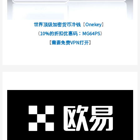
世界顶级加密货币冷钱
【
Onekey
】
（
10%的折扣优惠码：MG64PS
）
【
需要免费VPN打开
】