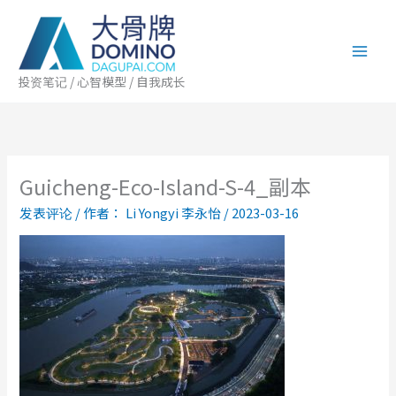
跳
至
内
容
投资笔记 / 心智模型 / 自我成长
Guicheng-Eco-Island-S-4_副本
发表评论
/ 作者：
Li Yongyi 李永怡
/
2023-03-16