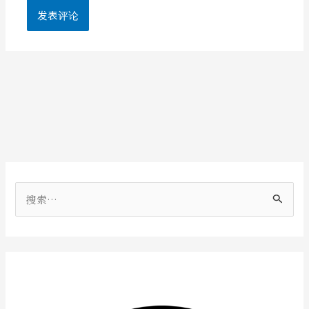
搜
索
：