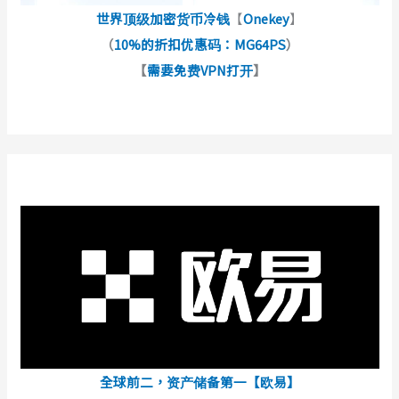
世界顶级加密货币冷钱
【
Onekey
】
（
10%的折扣优惠码：MG64PS
）
【
需要免费VPN打开
】
全球前二，资产储备第一【欧易】