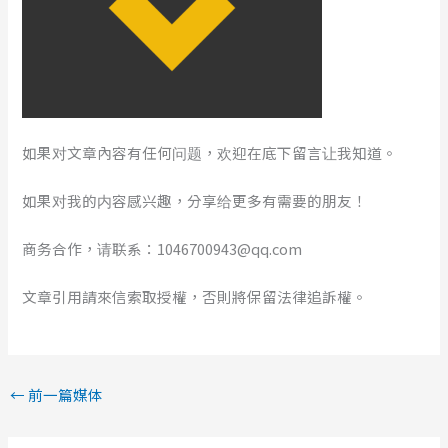
如果对文章內容有任何问题，欢迎在底下留言让我知道。
如果对我的内容感兴趣，分享给更多有需要的朋友！
商务合作，请联系：1046700943@qq.com
文章引用請來信索取授權，否則將保留法律追訴權。
←
前一篇媒体