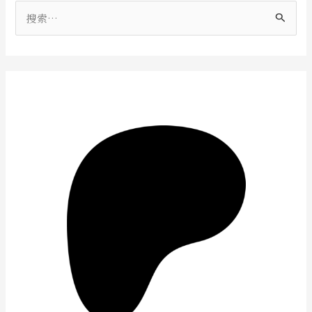
搜
索
：