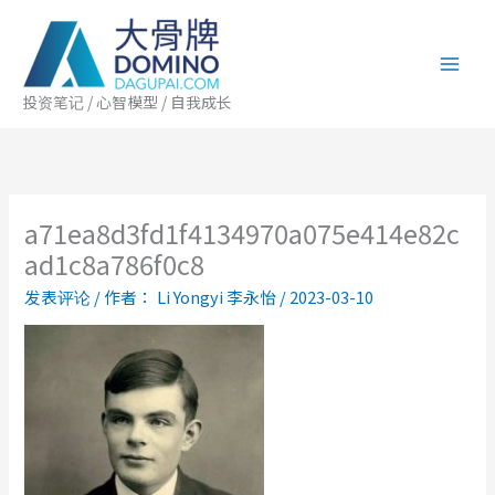
跳
至
内
容
投资笔记 / 心智模型 / 自我成长
a71ea8d3fd1f4134970a075e414e82c
ad1c8a786f0c8
发表评论
/ 作者：
Li Yongyi 李永怡
/
2023-03-10