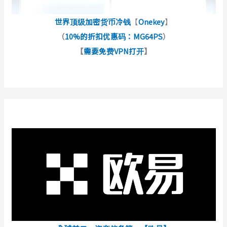
世界顶级加密货币冷钱
【
Onekey
】
（
10%的折扣优惠码：MG64PS
）
【
需要免费VPN打开
】