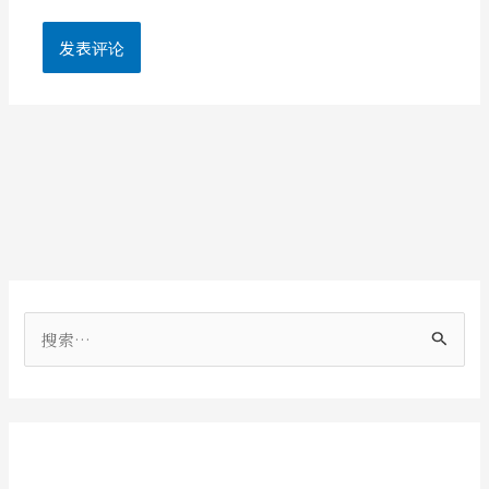
搜
索
：