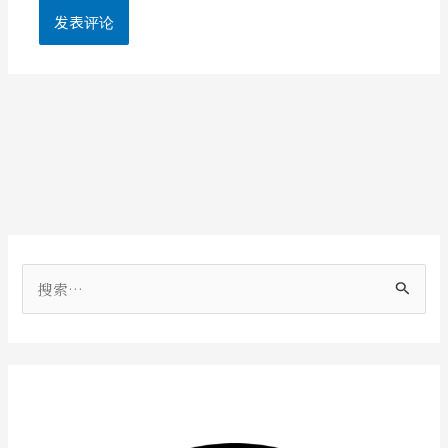
搜
索
：