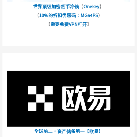
世界顶级加密货币冷钱
【
Onekey
】
（
10%的折扣优惠码：MG64PS
）
【
需要免费VPN打开
】
全球前二，资产储备第一【欧易】