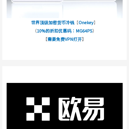
世界顶级加密货币冷钱
【
Onekey
】
（
10%的折扣优惠码：MG64PS
）
【
需要免费VPN打开
】